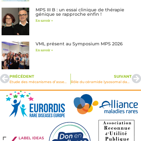
MPS III B : un essai clinique de thérapie
génique se rapproche enfin !
En savoir +
VML présent au Symposium MPS 2026
En savoir +
PRÉCÉDENT
SUIVANT
Etude des mécanismes d’assemblage de l’AAVr. Production d’une banque de vecteurs AAVr (modèle animal) pour MPS I, MPS VI, MPS VII, alpha-Mannosidase, Galactosyl-céramidase, XSCID
Rôle du céramide lysosomal dans les voies signalétiques de l’apoptose induite par le stress