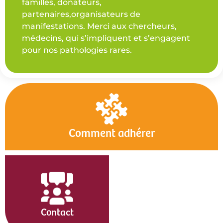
familles, donateurs,
partenaires,organisateurs de
manifestations. Merci aux chercheurs,
médecins, qui s’impliquent et s’engagent
pour nos pathologies rares.
Comment adhérer
Contact