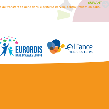
SUIVANT
Développement de nouvelles méthodes de transfert de gène dans le système nerveux central: validation dans le modèle souris du variant O de la gangliosidose à GM2 (maladie de Sandhoff)