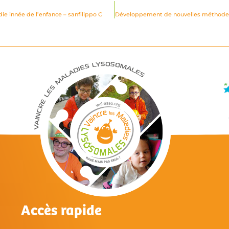
e innée de l’enfance – sanfilippo C
Accès rapide