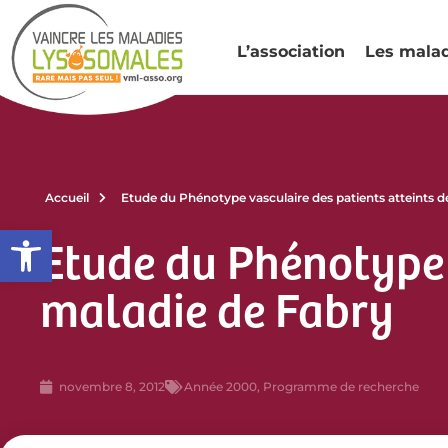
L’association
Les mala
Accueil
Etude du Phénotype vasculaire des patients atteints d
Ouvrir la barre d’outils
Etude du Phénotype v
maladie de Fabry
novembre 8, 2012
Année 2000
,
Programme de recherche