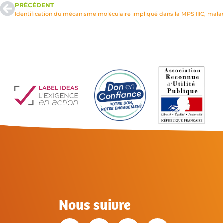
PRÉCÉDENT
Identification du mécanisme moléculaire impliqué dans la MPS IIIC, maladi
Nous suivre