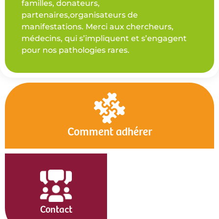
familles, donateurs,
partenaires,organisateurs de
manifestations. Merci aux chercheurs,
médecins, qui s’impliquent et s’engagent
pour nos pathologies rares.
Comment adhérer
Contact