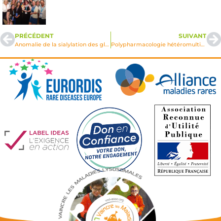
PRÉCÉDENT
SUIVANT
Anomalie de la sialylation des glycoconjugués cérébraux. Contribution à la physiopathologie des maladies de surcharge lysosomale neurologique. Sanfilippo C – MPS III C –
Polypharmacologie hétéromultivalente contre la maladie de Gaucher