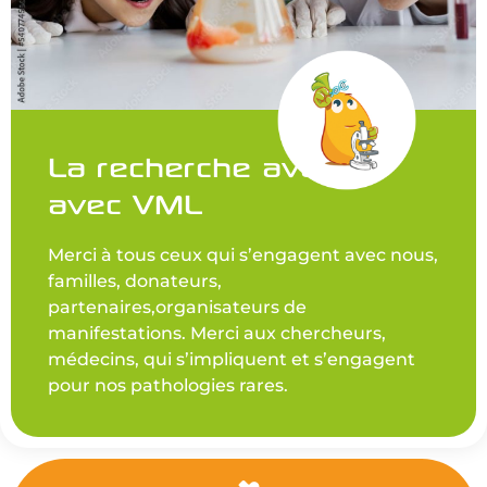
La recherche avance
avec VML
Merci à tous ceux qui s’engagent avec nous,
familles, donateurs,
partenaires,organisateurs de
manifestations. Merci aux chercheurs,
médecins, qui s’impliquent et s’engagent
pour nos pathologies rares.