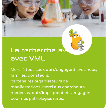
La recherche avance
avec VML
Merci à tous ceux qui s’engagent avec nous,
familles, donateurs,
partenaires,organisateurs de
manifestations. Merci aux chercheurs,
médecins, qui s’impliquent et s’engagent
pour nos pathologies rares.