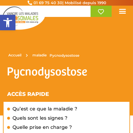
01 69 75 40 30
| Mobilisé depuis 1990
Ouvrir la barre d’outils
Accueil
maladie
Pycnodysostose
Pycnodysostose
ACCÈS RAPIDE
Qu’est ce que la maladie ?
Quels sont les signes ?
Quelle prise en charge ?