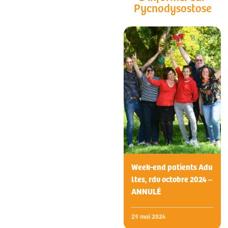
Pycnodysostose
Week-end patients Adu
ltes, rdv octobre 2024 –
ANNULÉ
29 mai 2024