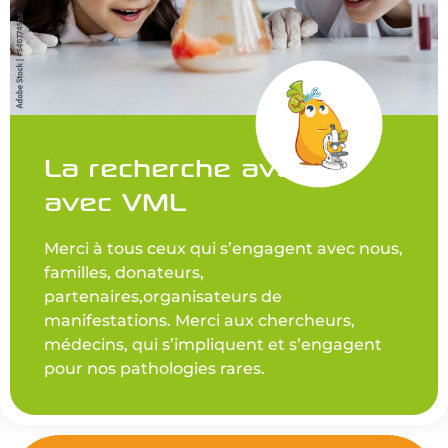
La recherche avance
avec VML
Merci à tous ceux qui s’engagent avec nous,
familles, donateurs,
partenaires,organisateurs de
manifestations. Merci aux chercheurs,
médecins, qui s’impliquent et s’engagent
pour nos pathologies rares.