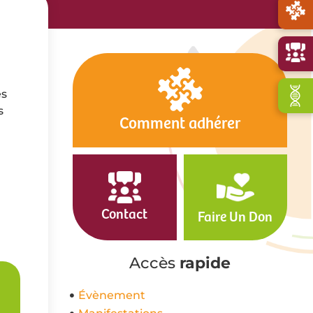
es
s
Comment adhérer
Contact
Faire Un Don
Accès
rapide
Évènement