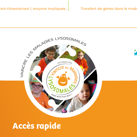
Identification par analyse protéomique des substrats de la palmitoyl protein thioesterase 1, enzyme impliquée dans la forme infantile des céroïde-lipofuscinoses neuronales
Transfert de gènes dans le modè
Accès rapide