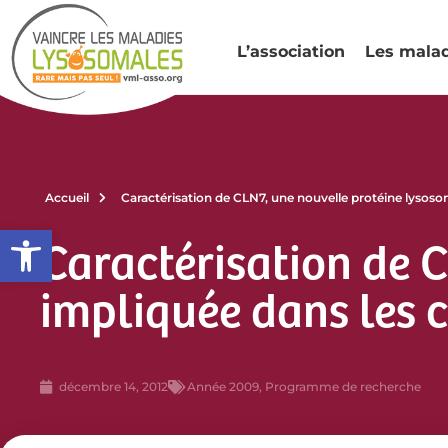
L’association
Les mala
Accueil
Caractérisation de CLN7, une nouvelle protéine lysoso
Ouvrir la barre d’outils
Caractérisation de 
impliquée dans les 
décembre 14, 2012
Année 2009
,
Programme de recherche