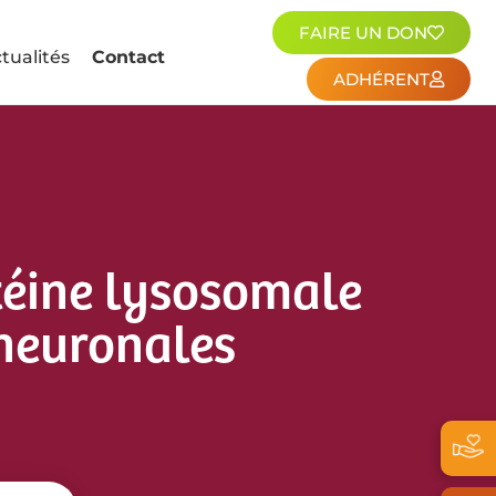
FAIRE UN DON
tualités
Contact
ADHÉRENT
téine lysosomale
 neuronales