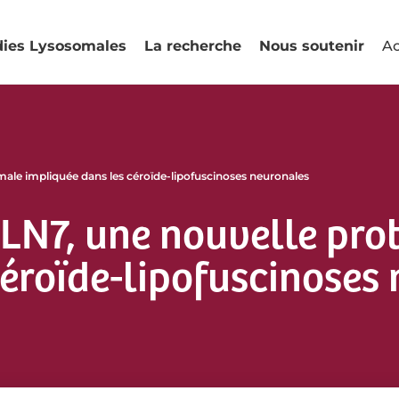
dies Lysosomales
La recherche
Nous soutenir
Ac
male impliquée dans les céroïde-lipofuscinoses neuronales
CLN7, une nouvelle pro
céroïde-lipofuscinoses