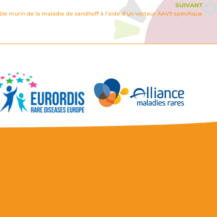
SUIVANT
le murin de la maladie de sandhoff à l’aide d’un vecteur AAV9 spécifique