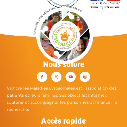
Nous suivre
Vaincre les Maladies Lysosomales est l’association des
patients et leurs familles. Ses objectifs : informer,
soutenir et accompagner les personnes et financer la
recherche.
Accès rapide