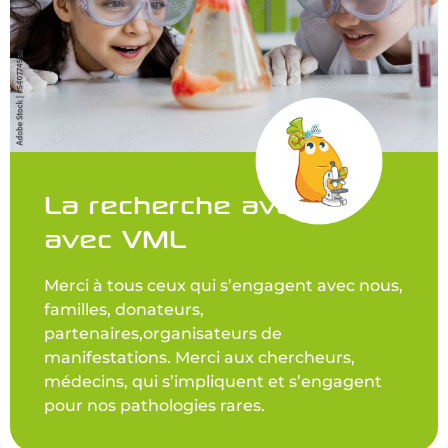
La recherche avance
avec VML
Merci à tous ceux qui s’engagent avec nous,
familles, donateurs,
partenaires,organisateurs de
manifestations. Merci aux chercheurs,
médecins, qui s’impliquent et s’engagent
pour nos pathologies rares.