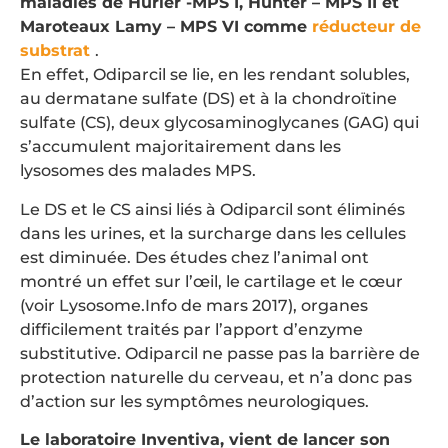
maladies de Hurler -MPS I, Hunter – MPS II et
Maroteaux Lamy – MPS VI comme
réducteur de
substrat
.
En effet, Odiparcil se lie, en les rendant solubles,
au dermatane sulfate (DS) et à la chondroïtine
sulfate (CS), deux glycosaminoglycanes (GAG) qui
s’accumulent majoritairement dans les
lysosomes des malades MPS.
Le DS et le CS ainsi liés à Odiparcil sont éliminés
dans les urines, et la surcharge dans les cellules
est diminuée. Des études chez l’animal ont
montré un effet sur l’œil, le cartilage et le cœur
(voir Lysosome.Info de mars 2017), organes
difficilement traités par l’apport d’enzyme
substitutive. Odiparcil ne passe pas la barrière de
protection naturelle du cerveau, et n’a donc pas
d’action sur les symptômes neurologiques.
Le laboratoire Inventiva, vient de lancer son