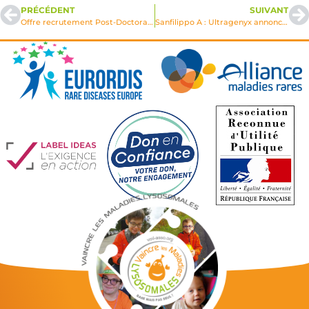
PRÉCÉDENT
SUIVANT
Offre recrutement Post-Doctorant : Soins palliatifs précoces et maladies lysosomales
Sanfilippo A : Ultragenyx annonce avoir redéposé une demande aux autorités de santé américaines pour la thérapie génique