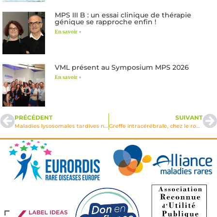
MPS III B : un essai clinique de thérapie
génique se rapproche enfin !
En savoir +
VML présent au Symposium MPS 2026
En savoir +
PRÉCÉDENT
SUIVANT
Maladies lysosomales tardives neurologiques et psychiatriques: enquête rétrospective
Greffe intracérébrale, chez le rongeur, de cellules neurales et hémato-poïetiques primaires humaines génétiquement modifiées par des vecteurs viraux