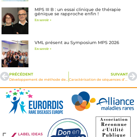
MPS III B : un essai clinique de thérapie
génique se rapproche enfin !
En savoir +
VML présent au Symposium MPS 2026
En savoir +
PRÉCÉDENT
SUIVANT
Développement de méthode de transfert de gène dans le modèle murin de la maladie de Sandhoff par l’utilisation de vecteurs lentiviraux bicistroniques
Caractérisation de séquences d’ADN provenant de plasmide non viral et inclues dans des productions de particules rétrovirales AAV utilisant différentes procédures de fabrication