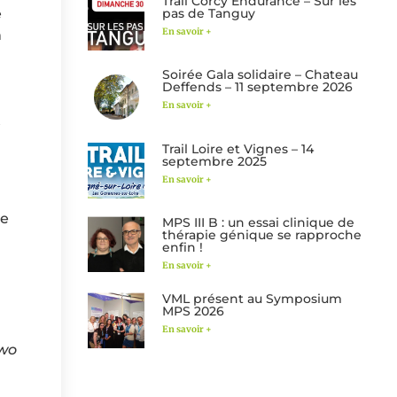
Trail Corcy Endurance – Sur les
pas de Tanguy
e
En savoir +
n
Soirée Gala solidaire – Chateau
Deffends – 11 septembre 2026
En savoir +
t
Trail Loire et Vignes – 14
septembre 2025
En savoir +
ne
MPS III B : un essai clinique de
thérapie génique se rapproche
enfin !
En savoir +
VML présent au Symposium
MPS 2026
En savoir +
two