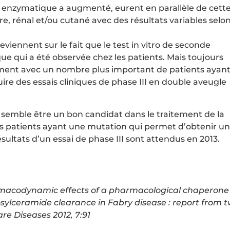
ité enzymatique a augmenté, eurent en parallèle de cett
, rénal et/ou cutané avec des résultats variables selo
reviennent sur le fait que le test in vitro de seconde
ue qui a été observée chez les patients. Mais toujours
ntiment avec un nombre plus important de patients ayan
ire des essais cliniques de phase III en double aveugle
 semble être un bon candidat dans le traitement de la
s patients ayant une mutation qui permet d’obtenir u
sultats d’un essai de phase III sont attendus en 2013.
armacodynamic effects of a pharmacological chaperone
osylceramide clearance in Fabry disease : report from 
are Diseases 2012, 7:91