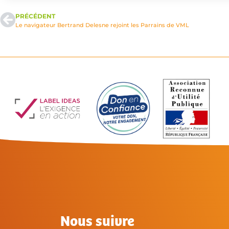
PRÉCÉDENT
Le navigateur Bertrand Delesne rejoint les Parrains de VML
Nous suivre