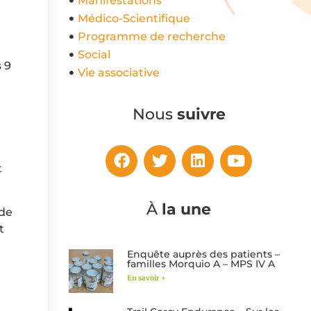
Manifestations
Médico-Scientifique
Programme de recherche
Social
s 9
Vie associative
Nous
suivre
t
À
la une
 de
t
Enquête auprès des patients –
familles Morquio A – MPS IV A
En savoir +