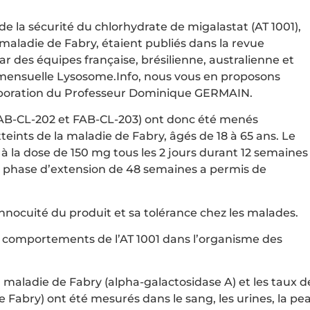
 de la sécurité du chlorhydrate de migalastat (AT 1001),
 maladie de Fabry, étaient publiés dans la revue
r des équipes française, brésilienne, australienne et
n mensuelle Lysosome.Info, nous vous en proposons
laboration du Professeur Dominique GERMAIN.
(FAB-CL-202 et FAB-CL-203) ont donc été menés
eints de la maladie de Fabry, âgés de 18 à 65 ans. Le
 à la dose de 150 mg tous les 2 jours durant 12 semaines
 phase d’extension de 48 semaines a permis de
l’innocuité du produit et sa tolérance chez les malades.
 et comportements de l’AT 1001 dans l’organisme des
a maladie de Fabry (alpha-galactosidase A) et les taux d
 Fabry) ont été mesurés dans le sang, les urines, la pe