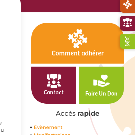
Comment adhérer
Contact
Faire Un Don
Accès
rapide
e
Évènement
au