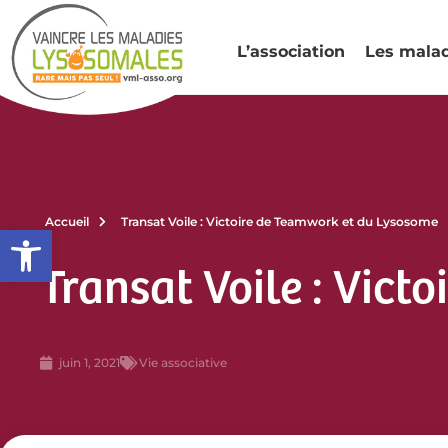
L’association
Les mala
Accueil
Transat Voile : Victoire de Teamwork et du Lysosome
Ouvrir la barre d’outils
Transat Voile : Vic
juin 1, 2021
Vie associative