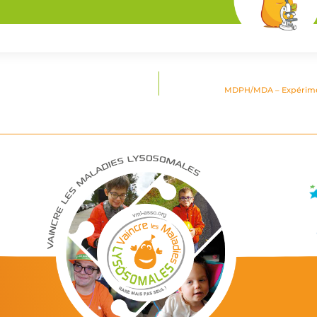
MDPH/MDA – Expérimen