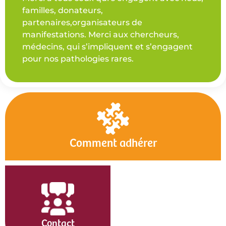
familles, donateurs,
partenaires,organisateurs de
manifestations. Merci aux chercheurs,
médecins, qui s’impliquent et s’engagent
pour nos pathologies rares.
Comment adhérer
Contact