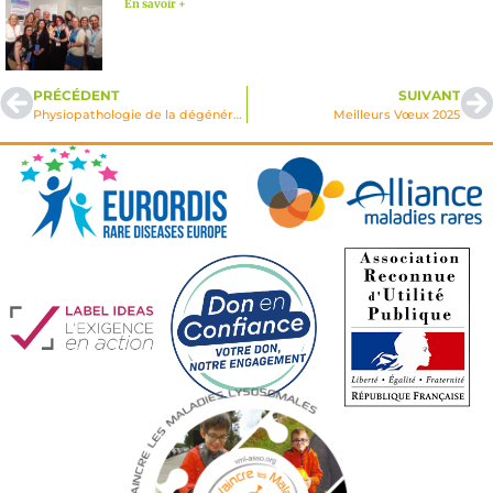
En savoir +
PRÉCÉDENT
SUIVANT
Physiopathologie de la dégénérescence des motoneurones dans la gangliosidose à GM2
Meilleurs Vœux 2025