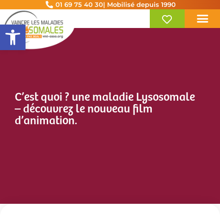
01 69 75 40 30
| Mobilisé depuis 1990
Ouvrir la barre d’outils
C’est quoi ? une maladie Lysosomale
– découvrez le nouveau film
d’animation.