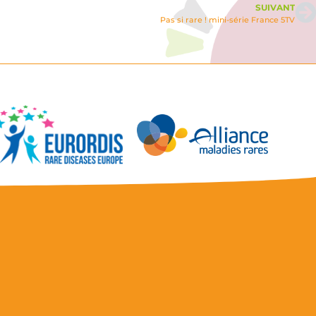
SUIVANT
Pas si rare ! mini-série France 5TV