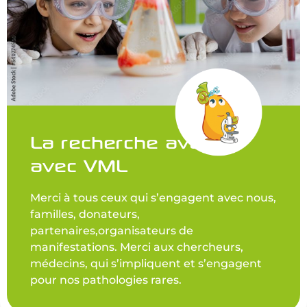
La recherche avance
avec VML
Merci à tous ceux qui s’engagent avec nous,
familles, donateurs,
partenaires,organisateurs de
manifestations. Merci aux chercheurs,
médecins, qui s’impliquent et s’engagent
pour nos pathologies rares.