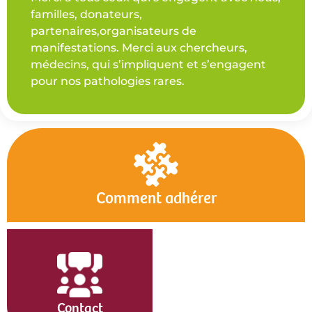
familles, donateurs,
partenaires,organisateurs de
manifestations. Merci aux chercheurs,
médecins, qui s’impliquent et s’engagent
pour nos pathologies rares.
Comment adhérer
Contact