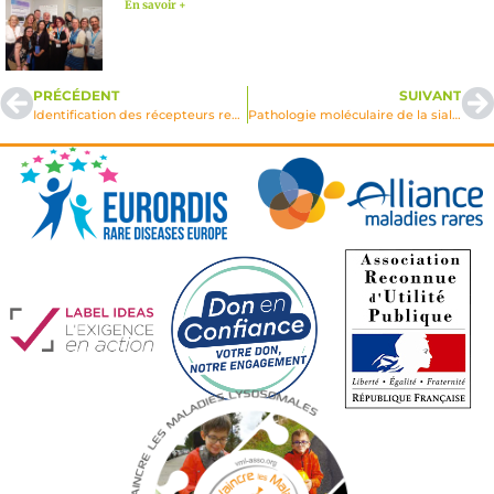
En savoir +
PRÉCÉDENT
SUIVANT
Identification des récepteurs responsables des 2 mécanismes de transport alternatif indépendant M6P dans les cellules cancéreuses et dans les cellules des malades atteints de mucolipidose de type II
Pathologie moléculaire de la sialidase dans la sialidose et les galactosialidoses 2000