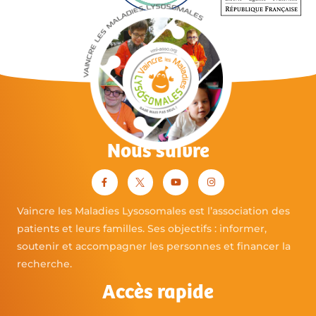
Nous suivre
Vaincre les Maladies Lysosomales est l’association des
patients et leurs familles. Ses objectifs : informer,
soutenir et accompagner les personnes et financer la
recherche.
Accès rapide