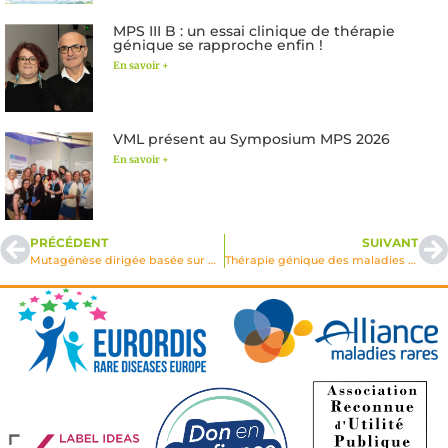
MPS III B : un essai clinique de thérapie
génique se rapproche enfin !
En savoir +
VML présent au Symposium MPS 2026
En savoir +
PRÉCÉDENT
SUIVANT
Mutagénèse dirigée basée sur des prédictions structurales pour 2 glycosyl-hydrolases lysosomales humaines: iduronidase et glucocérébrosidase
Thérapie génique des maladies lysosomales affectant le système nerveux central et/ou les organes périphériques. Application à la maladie de Sandhoff et à la glycogénose de type II