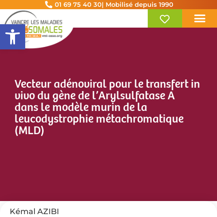
01 69 75 40 30
| Mobilisé depuis 1990
Ouvrir la barre d’outils
Vecteur adénoviral pour le transfert in
vivo du gène de l’Arylsulfatase A
dans le modèle murin de la
leucodystrophie métachromatique
(MLD)
Kémal AZIBI