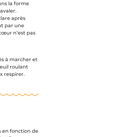
ans la forme
 avaler.
clare après
ut par une
 cœur n’est pas
tés à marcher et
euil roulant
 respirer.
s en fonction de