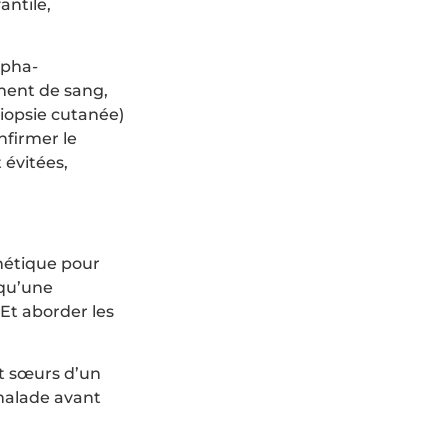
antile,
lpha-
ement de sang,
biopsie cutanée)
nfirmer le
 évitées,
nétique pour
 qu’une
Et aborder les
et sœurs d’un
malade avant