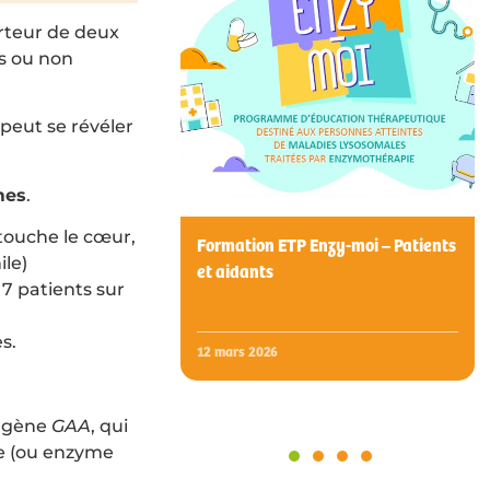
orteur de deux
s ou non
peut se révéler
mes
.
 touche le cœur,
Formation ETP Enzy-moi – Patients
ile)
et aidants
 7 patients sur
s.
12 mars 2026
u gène
GAA
, qui
de (ou enzyme
1
2
3
4