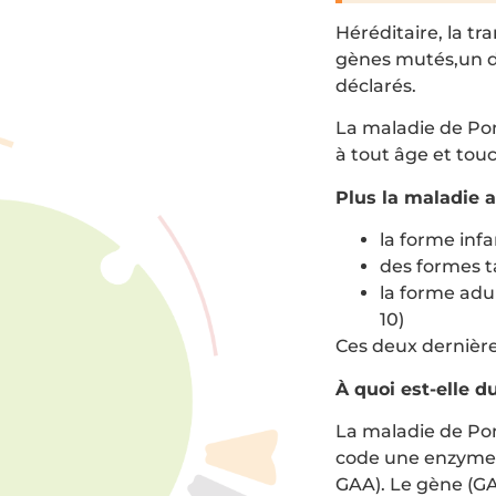
Héréditaire, la t
gènes mutés,un d
déclarés.
La maladie de Pom
à tout âge et touc
Plus la maladie a
la forme infa
des formes ta
la forme adul
10)
Ces deux dernièr
À quoi est-elle d
La maladie de Po
code une enzyme :
GAA). Le gène (GA