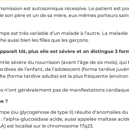
ransmission est autosomique récessive. Le patient est p
e son père et un de sa mère, eux mêmes porteurs sain
pe est très variable d’un malade à l’autre. La maladie 
he aussi bien les filles que les garçons.
pparaît tôt, plus elle est sévère et on distingue 3 for
ntile sévère du nourrisson (avant l’âge de six mois), qui
rdives de l’enfant, de l’adolescent (forme tardive juvén
te (forme tardive adulte) est la plus fréquente (environ
es n’ont généralement pas de manifestations cardiaque
ue ?
mpe (ou glycogénose de type II) résulte d’anomalies d
 l’alpha-glucosidase acide, aussi appelée maltase aci
A) est localisé sur le chromosome 17q23.