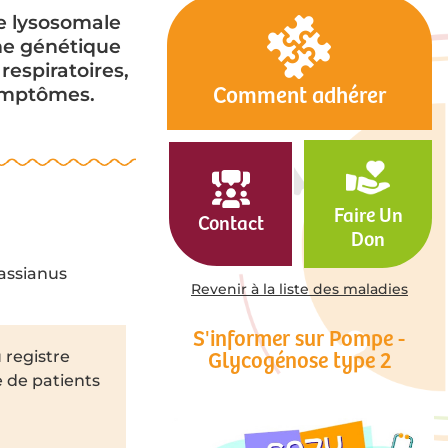
e lysosomale
ine génétique
respiratoires,
symptômes.
Comment adhérer
Faire Un
Contact
Don
assianus
Revenir à la liste des maladies
S'informer sur Pompe -
 registre
Glycogénose type 2
e de patients