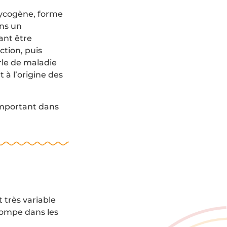
lycogène, forme
ans un
ant être
ction, puis
arle de maladie
 à l’origine des
 important dans
 très variable
 pompe dans les