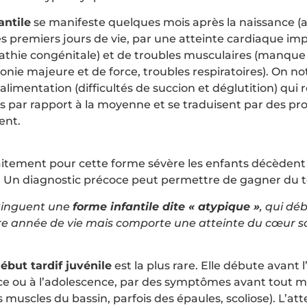
antile
se manifeste quelques mois après la naissance (a
les premiers jours de vie, par une atteinte cardiaque im
thie congénitale) et de troubles musculaires (manque
onie majeure et de force, troubles respiratoires). On no
’alimentation (difficultés de succion et déglutition) qui 
ds par rapport à la moyenne et se traduisent par des p
ent.
aitement pour cette forme sévère les enfants décèdent
s. Un diagnostic précoce peut permettre de gagner du 
tinguent une
forme infantile dite « atypique »
, qui d
re année de vie mais comporte une atteinte du cœur s
ébut tardif juvénile
est la plus rare. Elle débute avant 
ce ou à l’adolescence, par des symptômes avant tout m
s muscles du bassin, parfois des épaules, scoliose). L’at