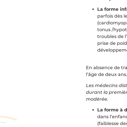
La forme inf
parfois dès 
(cardiomyopa
tonus /hypot
troubles de l
prise de poi
développem
En absence de tr
l’âge de deux an
Les médecins dis
durant la premiè
modérée.
La forme à d
dans l’enfan
(faiblesse de