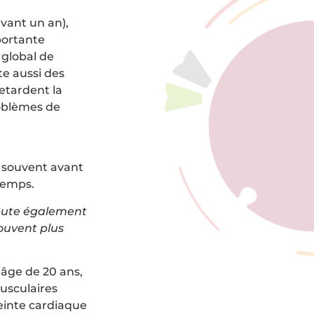
vant un an),
portante
 global de
te aussi des
retardent la
roblèmes de
 souvent avant
temps.
ébute également
ouvent plus
l’âge de 20 ans,
usculaires
teinte cardiaque