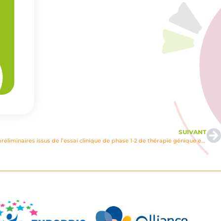
SUIVANT
Cystinose ; actualisation des résultats préliminaires issus de l’essai clinique de phase 1-2 de thérapie génique ex vivo