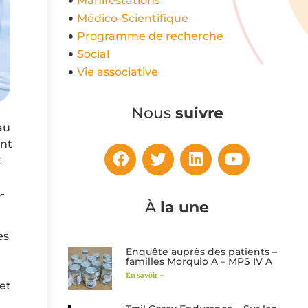
Manifestations
Médico-Scientifique
Programme de recherche
Social
Vie associative
Nous
suivre
au
ent
t
-
À
la une
es
Enquête auprès des patients –
familles Morquio A – MPS IV A
En savoir +
 et