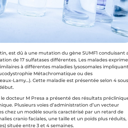
ustin, est dû à une mutation du gène SUMF1 conduisant 
vation de 17 sulfatases différentes. Les malades exprim
milaires à différentes maladies lysosomales impliquan
a Leucodystrophie Métachromatique ou des
aux-Lamy…). Cette maladie est présentée selon 4 sous
début.
le docteur M Presa a présenté des résultats précliniqu
ique. Plusieurs voies d’administration d’un vecteur
s chez un modèle souris caractérisé par un retard de
es cranio faciales, une taille et un poids plus réduits,
s) située entre 3 et 4 semaines.