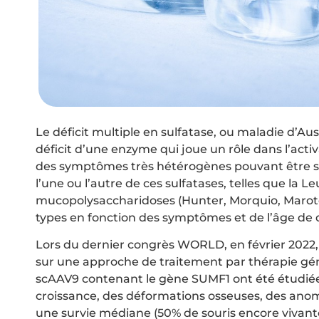
Le déficit multiple en sulfatase, ou maladie d’A
déficit d’une enzyme qui joue un rôle dans l’acti
des symptômes très hétérogènes pouvant être si
l’une ou l’autre de ces sulfatases, telles que l
mucopolysaccharidoses (Hunter, Morquio, Marote
types en fonction des symptômes et de l’âge de 
Lors du dernier congrès WORLD, en février 2022, 
sur une approche de traitement par thérapie gén
scAAV9 contenant le gène SUMF1 ont été étudiée
croissance, des déformations osseuses, des anomali
une survie médiane (50% de souris encore vivante