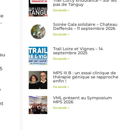
Trail Corcy Endurance – Sur les
pas de Tanguy
En savoir +
de
-
Soirée Gala solidaire – Chateau
Deffends – 11 septembre 2026
En savoir +
Trail Loire et Vignes – 14
septembre 2025
(au
En savoir +
5
MPS III B : un essai clinique de
thérapie génique se rapproche
enfin !
En savoir +
e
VML présent au Symposium
MPS 2026
nt
En savoir +
e