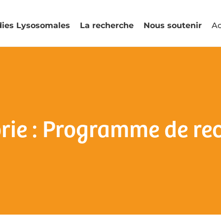
dies Lysosomales
La recherche
Nous soutenir
Ac
rie : Programme de re