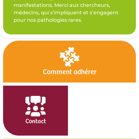
manifestations. Merci aux chercheurs,
médecins, qui s’impliquent et s’engagent
pour nos pathologies rares.
Comment adhérer
Contact