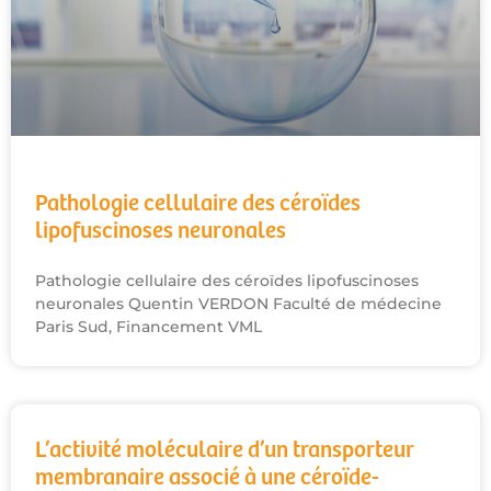
Pathologie cellulaire des céroïdes
lipofuscinoses neuronales
Pathologie cellulaire des céroïdes lipofuscinoses
neuronales Quentin VERDON Faculté de médecine
Paris Sud, Financement VML
L’activité moléculaire d’un transporteur
membranaire associé à une céroïde-