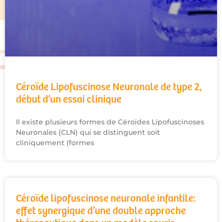
Céroïde Lipofuscinose Neuronale de type 2,
début d’un essai clinique
Il existe plusieurs formes de Céroïdes Lipofuscinoses
Neuronales (CLN) qui se distinguent soit
cliniquement (formes
Céroïde lipofuscinose neuronale infantile:
effet synergique d’une double approche