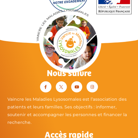
Nous suivre
Vaincre les Maladies Lysosomales est l’association des
patients et leurs familles. Ses objectifs : informer,
soutenir et accompagner les personnes et financer la
recherche.
Accès rapide